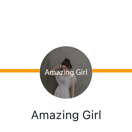
Amazing Girl