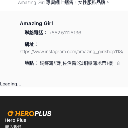
Amazing Girl 專營網上銷售，女性服飾品牌。
Amazing Girl
聯絡電話：
+852 51125136
網址：
https://www.instagram.com/amazing_girlshop118/
地點：
銅鑼灣記利佐治街2號銅鑼灣地帶1樓118
Loading...
Hero Plus
關於我們